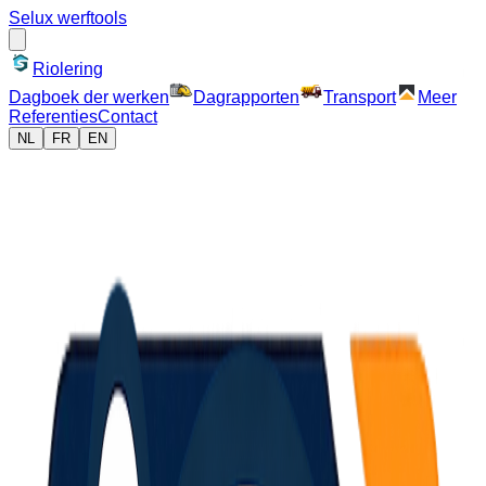
Selux werftools
Riolering
Dagboek der werken
Dagrapporten
Transport
Meer
Referenties
Contact
NL
FR
EN
Heeft u
vragen
of wilt u een van onze applicaties
gratis een
maand uitproberen
?
Neem contact met ons op en wij helpen je graag verder!