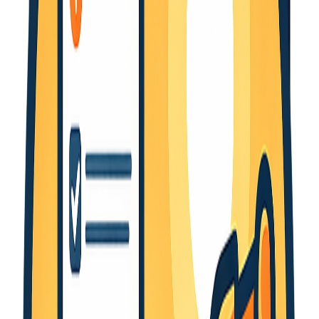
bjorn@selux-tools.com